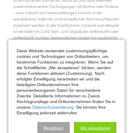
unterhaltsamen Konzerten, Musicals und Gala-Abenden
sowie interessanten Fachtagungen mit Bühne oder Podium
– eine Vielzahl von Veranstaltungen können in der
wandelbaren Halle mit unterschiedlichen Bühnenaufbauten
inszeniert werden. In der Kopfbühnen-Variante zum Beispiel
ist die Halle mit 2.200 Steh- und Sitzplätzen teilbestuhlt oder
vollbestuhlt nutzbar; Seitentribünen sorgen für zusätzliche
Kapazität und gute Bühnensicht.
Diese Website verwendet zustimmungspflichtige
Das angegliederte, eigenständige Hotel mit Gast- und
cookies und Technologien von Drittanbietern, um
Gesellschaftsräumen sowie sanitäre Einrichtungen und
bestimmte Funktionen zu integrieren. Wenn Sie auf
die Schaltfläche „Alle akzeptieren“ klicken, werden
Backstage-Bereiche erlauben einen professionellen Einsatz
diese Funktionen aktiviert (Zustimmung). Nach
der Halle, bei dem Ausrichtern, Catering, Mitarbeitern und
erfolgter Einwilligung verarbeiten wir und die
Besuchern der bestmögliche Service geboten werden kann.
beteiligten Drittunternehmen Ihre
personenbezogenen Daten für verschiedene
Zwecke. Detaillierte Informationen zu Zweck,
Rechtsgrundlage und Drittunternehmen finden Sie in
Event-Daten
unserer
Datenschutzerklärung
. Sie können Ihre
Einwilligung jederzeit widerrufen.
2.500 m
Ausstellungsfläche im zentralen Innenbereich
2
Bestätigen
Alle akzeptieren
1.000 m
Fläche im Außenbereich
2