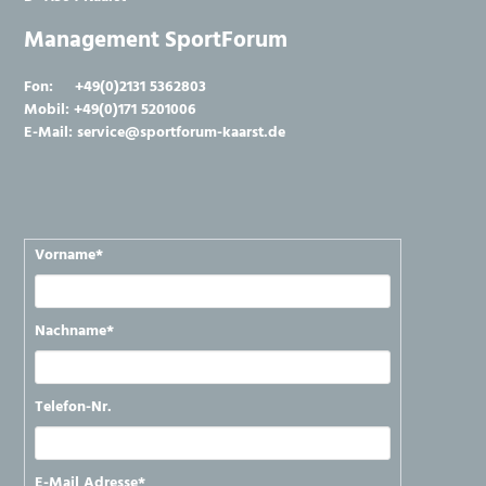
Management SportForum
Fon: +49(0)2131 5362803
Mobil: +49(0)171 5201006
E-Mail: service@sportforum-kaarst.de
Pflichtfeld
Vorname
*
Pflichtfeld
Nachname
*
Telefon-Nr.
Pflichtfeld
E-Mail Adresse
*