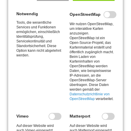
Maximale Besucherzahl ca. 2.200 Steh- und Sitzplätze
Vier Zuschauertribünen in zwei Bereichen
Notwendig
OpenStreetMap
Veranstaltungstechnik, sanitäre Einrichtungen,
Backstage-Bereiche
Tools, die wesentliche
Wir nutzen OpenStreetMap,
Services und Funktionen
um interaktive Karten
ermöglichen, einschließlich
anzuzeigen.
Identitätsprüfung,
OpenStreetMap ist ein
Servicekontinuität und
Open-Source-Projekt, das
Energieplan für Bühnen, Podium und individuelle
Standortsicherheit. Diese
Kartenmaterial erstellt und
Nutzung
Option kann nicht abgelehnt
öffentlich zugänglich macht.
werden.
Hotel, Gastronomie im Haus (Eigenständig)
Beim Laden von
Karteninhalten von
Entfluchtungskonzept zur sicheren Entleerung der Halle
OpenStreetMap werden
Parkplatzkonzept für PKWs, Motorräder, Fahrräder und
Daten, wie beispielsweise
Busse
IP-Adressen, an die
OpenStreetMap-Server
Mietpreise und Termine auf Anfrage
übertragen. Diese Daten
werden gemäß der
Datenschutzrichtlinie von
Bestuhlungen, mobile Einrichtungen, Catering- und
OpenStreetMap
verarbeitet.
Personalmanagement sowie Aufbau, Abbau und
Entsorgung etc. sind vom Mieter zu leisten.
Bitte beachten Sie unsere Nutzungspläne für Bühnen- und
Vimeo
Matterport
Messeveranstaltungen und die detaillierten Skizzen im
Auf dieser Website wird
Auf dieser Website wird
Anhang.
auch Vimeo eingesetzt,
auch Matterport eingesetzt,