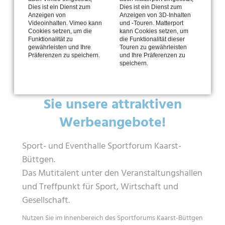
Sie geben Ihnen einen ersten Überblick über Spielfelder,
Dies ist ein Dienst zum
Dies ist ein Dienst zum
technische Details und Nutzungsflächen.
Anzeigen von
Anzeigen von 3D-Inhalten
Videoinhalten. Vimeo kann
und -Touren. Matterport
Unser Veranstaltungsmanagement berät Sie gern und
Cookies setzen, um die
kann Cookies setzen, um
stellt Ihnen ein individuelles Angebot zusammen.
Funktionalität zu
die Funktionalität dieser
gewährleisten und Ihre
Touren zu gewährleisten
Präferenzen zu speichern.
und Ihre Präferenzen zu
speichern.
Als Sponsor und genießen
Sie unsere attraktiven
Werbeangebote!
Sport- und Eventhalle Sportforum Kaarst-
Büttgen.
Das Mutitalent unter den Veranstaltungshallen
und Treffpunkt für Sport, Wirtschaft und
Gesellschaft.
Nutzen Sie im Innenbereich des Sportforums Kaarst-Büttgen