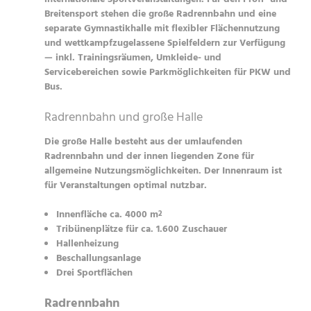
internationale Sportveranstaltungen. Für den Profi- und
Breitensport stehen die große Radrennbahn und eine
separate Gymnastikhalle mit flexibler Flächennutzung
und wettkampfzugelassene Spielfeldern zur Verfügung
— inkl. Trainingsräumen, Umkleide- und
Servicebereichen sowie Parkmöglichkeiten für PKW und
Bus.
Radrennbahn und große Halle
Die große Halle besteht aus der umlaufenden
Radrennbahn und der innen liegenden Zone für
allgemeine Nutzungsmöglichkeiten. Der Innenraum ist
für Veranstaltungen optimal nutzbar.
Innenfläche ca. 4000 m
2
Tribünenplätze für ca. 1.600 Zuschauer
Hallenheizung
Beschallungsanlage
Drei Sportflächen
Radrennbahn